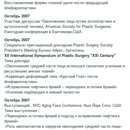
Восстановление формы глазной щели после предыдущей
блефаропластики.
Октябрь 2007
Участник дискуссии "Омоложение лица путем аллопластики и
аутологичной техники, American Society for Plastic Surgeons,
Ежегодная конференция в Балтиморе,США.
Октябрь 2007
Специально приглашенный докладчик Plastic Surgery Society
President's Meeting Буэнос-Айрес, Аргентина.
XII International Symposium of Plastic Surgery "XXI Century"
Тема доклада:
«Омоложение средней части лица используя скелетное усиление и
ресуспензию мягких тканей» .
«Коррекция деформаций типа «Круглый Глаз» после
блефаропластики»
«Исправления лифтинга бровей – переоценка эстетики бровей»
«Усиление подбородка и нижней челюсти»
Октябрь 2007
Выступающий , NYC Aging Face Conference, Нью Йорк Сити, США
Тема выступления :
«Переоценка эстетики бровей и подход к исправлению лифтинга
бровей»
«Роль имплантантов в хирургии омолодения средней части лица»