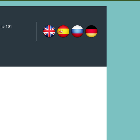
ite 101