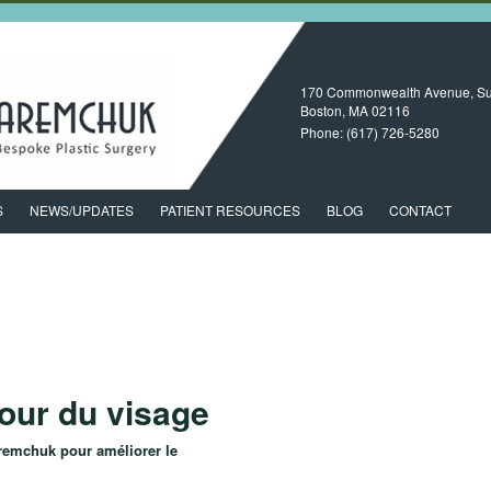
170 Commonwealth Avenue, Su
Boston, MA
02116
Phone:
(617) 726-5280
S
NEWS/UPDATES
PATIENT RESOURCES
BLOG
CONTACT
tour du visage
aremchuk pour améliorer le