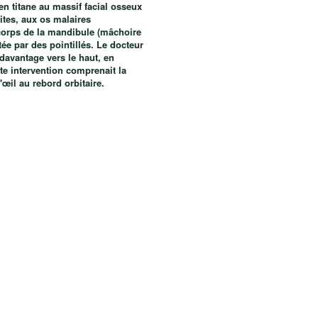
en titane au massif facial osseux
bites, aux os malaires
 corps de la mandibule (mâchoire
tée par des pointillés. Le docteur
davantage vers le haut, en
te intervention comprenait la
œil au rebord orbitaire.