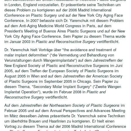
in London, England vorzustellen. Er präsentierte seine Techniken um
dieses Problem zu korrigieren auf der 2006 Madrid International
iConference on Plastic Surgery und auf der New York City Aging Face
Conference. In 2007 befasste sich Dr. Yaremchuk mit diesem Problem
auf dem Anti-Aging Medicine World Congress in Paris, auf dem
President's Meeting of Buenos Aires Plastic Surgeons und auf der New
York City Aging Face Conference. Sein Papier zu diesem Thema wurde
im Januar 2003 in
Plastic and Reconstructive Surgery
veröffentlicht.
Dr. Yaremchuk hielt Vorträge über "the avoidance and treatment of
malar implant deformities" ("die Vermeidung und Behandlung von
Verunstaltungen durch Wangenimplantate") auf dem Jahrestreffern der
New England Society of Plastic and Reconstructive Surgeons im Juni
2005, auf dem Treffen der European Society of Plastic Surgeons im
August 2005 in Wien and auf dem Jahrestreffen der American Society
of Plastic Surgeons im September 2005 in Chicago. Sein Papier zu
diesem Thema, "Secondary Molar Implant Surgery" ("Zweite Wangen
Implantat Operation"), wurde im Februar 2008 in
Plastic and
Reconstructive Surgery
veröffentlicht.
Auf dem Jahrestreffen der
Northeastern Society of Plastic Surgeons
im
Februar 2005 und auf dem Annual Perspectives and Advances Meeting
im März desselben Jahres präsentierte Dr. Yaremchuk seine Techniken
um überhöhte Brauen und Haarlinien zu korrigieren. Er hielt einen
Vortrag zu diesem Thema auf der 2006 Madrid International iConference