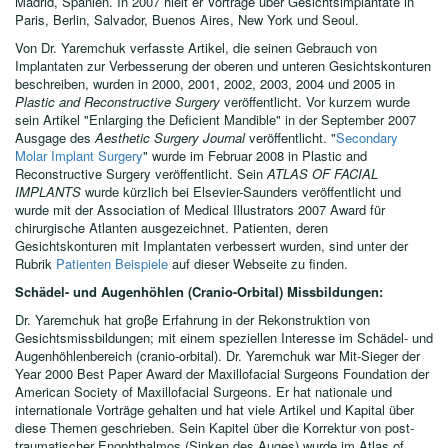
Madrid, Spanien. In 2007 hielt er Vorträge über Gesichtsimplantate in
Paris, Berlin, Salvador, Buenos Aires, New York und Seoul.
Von Dr. Yaremchuk verfasste Artikel, die seinen Gebrauch von
Implantaten zur Verbesserung der oberen und unteren Gesichtskonturen
beschreiben, wurden in 2000, 2001, 2002, 2003, 2004 und 2005 in
Plastic and Reconstructive Surgery
veröffentlicht. Vor kurzem wurde
sein Artikel "Enlarging the Deficient Mandible" in der September 2007
Ausgage des
Aesthetic Surgery Journal
veröffentlicht. "
Secondary
Molar Implant Surgery
" wurde im Februar 2008 in Plastic and
Reconstructive Surgery veröffentlicht. Sein
ATLAS OF FACIAL
IMPLANTS
wurde kürzlich bei Elsevier-Saunders veröffentlicht und
wurde mit der Association of Medical Illustrators 2007 Award für
chirurgische Atlanten ausgezeichnet. Patienten, deren
Gesichtskonturen mit Implantaten verbessert wurden, sind unter der
Rubrik
Patienten Beispiele
auf dieser Webseite zu finden.
Schädel- und Augenhöhlen (Cranio-Orbital) Missbildungen:
Dr. Yaremchuk hat groβe Erfahrung in der Rekonstruktion von
Gesichtsmissbildungen; mit einem speziellen Interesse im Schädel- und
Augenhöhlenbereich (cranio-orbital). Dr. Yaremchuk war Mit-Sieger der
Year 2000 Best Paper Award der Maxillofacial Surgeons Foundation der
American Society of Maxillofacial Surgeons. Er hat nationale und
internationale Vorträge gehalten und hat viele Artikel und Kapital über
diese Themen geschrieben. Sein Kapitel über die Korrektur von post-
traumatischer Enophthalmos (Sinken des Auges) wurde im Atlas of