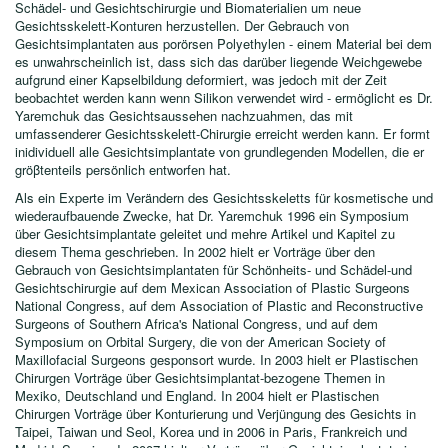
Schädel- und Gesichtschirurgie und Biomaterialien um neue
Gesichtsskelett-Konturen herzustellen. Der Gebrauch von
Gesichtsimplantaten aus porörsen Polyethylen - einem Material bei dem
es unwahrscheinlich ist, dass sich das darüber liegende Weichgewebe
aufgrund einer Kapselbildung deformiert, was jedoch mit der Zeit
beobachtet werden kann wenn Silikon verwendet wird - ermöglicht es Dr.
Yaremchuk das Gesichtsaussehen nachzuahmen, das mit
umfassenderer Gesichtsskelett-Chirurgie erreicht werden kann. Er formt
inidividuell alle Gesichtsimplantate von grundlegenden Modellen, die er
gröβtenteils persönlich entworfen hat.
Als ein Experte im Verändern des Gesichtsskeletts für kosmetische und
wiederaufbauende Zwecke, hat Dr. Yaremchuk 1996 ein Symposium
über Gesichtsimplantate geleitet und mehre Artikel und Kapitel zu
diesem Thema geschrieben. In 2002 hielt er Vorträge über den
Gebrauch von Gesichtsimplantaten für Schönheits- und Schädel-und
Gesichtschirurgie auf dem Mexican Association of Plastic Surgeons
National Congress, auf dem Association of Plastic and Reconstructive
Surgeons of Southern Africa's National Congress, und auf dem
Symposium on Orbital Surgery, die von der American Society of
Maxillofacial Surgeons gesponsort wurde. In 2003 hielt er Plastischen
Chirurgen Vorträge über Gesichtsimplantat-bezogene Themen in
Mexiko, Deutschland und England. In 2004 hielt er Plastischen
Chirurgen Vorträge über Konturierung und Verjüngung des Gesichts in
Taipei, Taiwan und Seol, Korea und in 2006 in Paris, Frankreich und