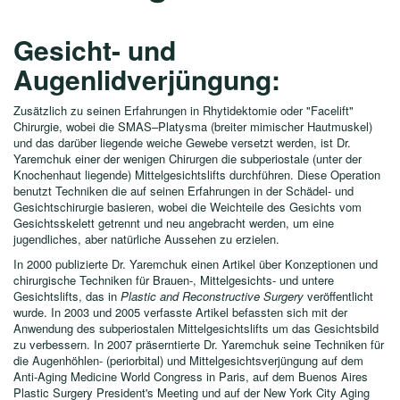
Gesicht- und
Augenlidverjüngung:
Zusätzlich zu seinen Erfahrungen in Rhytidektomie oder "Facelift"
Chirurgie, wobei die SMAS–Platysma (breiter mimischer Hautmuskel)
und das darüber liegende weiche Gewebe versetzt werden, ist Dr.
Yaremchuk einer der wenigen Chirurgen die subperiostale (unter der
Knochenhaut liegende) Mittelgesichtslifts durchführen. Diese Operation
benutzt Techniken die auf seinen Erfahrungen in der Schädel- und
Gesichtschirurgie basieren, wobei die Weichteile des Gesichts vom
Gesichtsskelett getrennt und neu angebracht werden, um eine
jugendliches, aber natürliche Aussehen zu erzielen.
In 2000 publizierte Dr. Yaremchuk einen Artikel über Konzeptionen und
chirurgische Techniken für Brauen-, Mittelgesichts- und untere
Gesichtslifts, das in
Plastic and Reconstructive Surgery
veröffentlicht
wurde. In 2003 und 2005 verfasste Artikel befassten sich mit der
Anwendung des subperiostalen Mittelgesichtslifts um das Gesichtsbild
zu verbessern. In 2007 präserntierte Dr. Yaremchuk seine Techniken für
die Augenhöhlen- (periorbital) und Mittelgesichtsverjüngung auf dem
Anti-Aging Medicine World Congress in Paris, auf dem Buenos Aires
Plastic Surgery President's Meeting und auf der New York City Aging