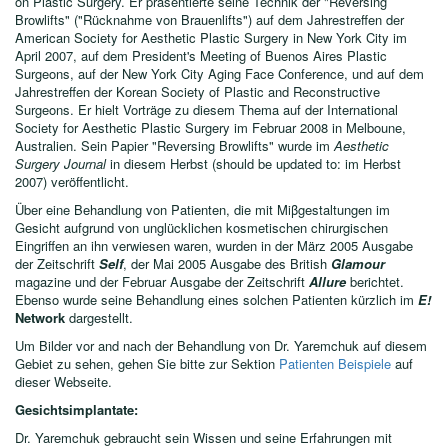
on Plastic Surgery. Er präsentierte seine Technik der "Reversing
Browlifts" ("Rücknahme von Brauenlifts") auf dem Jahrestreffen der
American Society for Aesthetic Plastic Surgery in New York City im
April 2007, auf dem President's Meeting of Buenos Aires Plastic
Surgeons, auf der New York City Aging Face Conference, und auf dem
Jahrestreffen der Korean Society of Plastic and Reconstructive
Surgeons. Er hielt Vorträge zu diesem Thema auf der International
Society for Aesthetic Plastic Surgery im Februar 2008 in Melboune,
Australien. Sein Papier "Reversing Browlifts" wurde im
Aesthetic
Surgery Journal
in diesem Herbst (should be updated to: im Herbst
2007) veröffentlicht.
Über eine Behandlung von Patienten, die mit Miβgestaltungen im
Gesicht aufgrund von unglücklichen kosmetischen chirurgischen
Eingriffen an ihn verwiesen waren, wurden in der März 2005 Ausgabe
der Zeitschrift
Self
, der Mai 2005 Ausgabe des British
Glamour
magazine und der Februar Ausgabe der Zeitschrift
Allure
berichtet.
Ebenso wurde seine Behandlung eines solchen Patienten kürzlich im
E!
Network
dargestellt.
Um Bilder vor and nach der Behandlung von Dr. Yaremchuk auf diesem
Gebiet zu sehen, gehen Sie bitte zur Sektion
Patienten Beispiele
auf
dieser Webseite.
Gesichtsimplantate:
Dr. Yaremchuk gebraucht sein Wissen und seine Erfahrungen mit