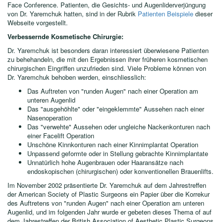
Face Conference. Patienten, die Gesichts- und Augenliderverjüngung
von Dr. Yaremchuk hatten, sind in der Rubrik
Patienten Beispiele
dieser
Webseite vorgestellt.
Verbessernde Kosmetische Chirurgie:
Dr. Yaremchuk ist besonders daran interessiert überwiesene Patienten
zu behehandeln, die mit den Ergebnissen ihrer früheren kosmetischen
chirurgischen Eingriffen unzufrieden sind. Viele Probleme können von
Dr. Yaremchuk behoben werden, einschliesslich:
Das Auftreten von "runden Augen" nach einer Operation am
unteren Augenlid
Das "ausgehöhlte" oder "eingeklemmte" Aussehen nach einer
Nasenoperation
Das "verwehte" Aussehen oder ungleiche Nackenkonturen nach
einer Facelift Operation
Unschöne Kinnkonturen nach einer Kinnimplantat Operation
Unpassend geformte oder in Stellung gebrachte Kinnimplantate
Unnatürlich hohe Augenbrauen oder Haaransätze nach
endoskopischen (chirurgischen) oder konventionellen Brauenlifts.
Im November 2002 präsentierte Dr. Yaremchuk auf dem Jahrestreffen
der American Society of Plastic Surgeons ein Papier über die Korrekur
des Auftretens von "runden Augen" nach einer Operation am unteren
Augenlid, und im folgenden Jahr wurde er gebeten dieses Thema of auf
dem Jahrestreffen der British Association of Aesthetic Plastic Surgeons