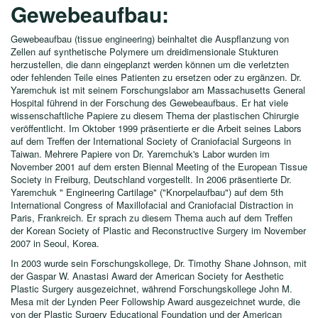
Gewebeaufbau:
Gewebeaufbau (tissue engineering) beinhaltet die Auspflanzung von
Zellen auf synthetische Polymere um dreidimensionale Stukturen
herzustellen, die dann eingeplanzt werden können um die verletzten
oder fehlenden Teile eines Patienten zu ersetzen oder zu ergänzen. Dr.
Yaremchuk ist mit seinem Forschungslabor am Massachusetts General
Hospital führend in der Forschung des Gewebeaufbaus. Er hat viele
wissenschaftliche Papiere zu diesem Thema der plastischen Chirurgie
veröffentlicht. Im Oktober 1999 präsentierte er die Arbeit seines Labors
auf dem Treffen der International Society of Craniofacial Surgeons in
Taiwan. Mehrere Papiere von Dr. Yaremchuk's Labor wurden im
November 2001 auf dem ersten Biennal Meeting of the European Tissue
Society in Freiburg, Deutschland vorgestellt. In 2006 präsentierte Dr.
Yaremchuk " Engineering Cartilage" ("Knorpelaufbau") auf dem 5th
International Congress of Maxillofacial and Craniofacial Distraction in
Paris, Frankreich. Er sprach zu diesem Thema auch auf dem Treffen
der Korean Society of Plastic and Reconstructive Surgery im November
2007 in Seoul, Korea.
In 2003 wurde sein Forschungskollege, Dr. Timothy Shane Johnson, mit
der Gaspar W. Anastasi Award der American Society for Aesthetic
Plastic Surgery ausgezeichnet, während Forschungskollege John M.
Mesa mit der Lynden Peer Followship Award ausgezeichnet wurde, die
von der Plastic Surgery Educational Foundation und der American