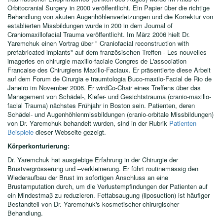
Orbitocranial Surgery in 2000 veröffentlicht. Ein Papier über die richtige
Behandlung von akuten Augenhöhlenverletzungen und die Korrektur von
establierten Missbildungen wurde in 200 in dem Journal of
Craniomaxillofacial Trauma veröffentlicht. Im März 2006 hielt Dr.
Yaremchuk einen Vortrag über " Craniofacial reconstruction with
prefabricated implants" auf dem französischen Treffen - Les nouvelles
imageries en chirurgie maxillo-faciale Congres de L'association
Francaise des Chirurgiens Maxillo-Faciaux. Er präsentierte diese Arbeit
auf dem Forum de Cirurgia e traumtologia Buco-maxilo-Facial de Rio de
Janeiro im November 2006. Er wirdCo-Chair eines Treffens über das
Management von Schädel-, Kiefer- und Gesichtstrauma (cranio-maxillo-
facial Trauma) nächstes Frühjahr in Boston sein. Patienten, deren
Schädel- und Augenhöhlenmissbildungen (cranio-orbitale Missbildungen)
von Dr. Yaremchuk behandelt wurden, sind in der Rubrik
Patienten
Beispiele
dieser Webseite gezeigt.
Körperkonturierung:
Dr. Yaremchuk hat ausgiebige Erfahrung in der Chirurgie der
Brustvergrösserung und –verkleinerung. Er führt routinemässig den
Wiederaufbau der Brust im sofortigen Anschluss an eine
Brustamputation durch, um die Verlustempfindungen der Patienten auf
ein Mindestmaβ zu reduzieren. Fettabsaugung (liposuction) ist häufiger
Bestandteil von Dr. Yaremchuk's kosmetischer chirurgischer
Behandlung.