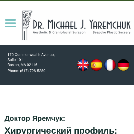
HOME
MEET DR. Y
Toggle
navigation
PROCEDURES
REVIEWS
170 Commonwealth Avenue,
NEWS/UPDATES
Suite 101
Boston, MA
02116
PATIENT RESOURCES
Phone:
(617) 726-5280
BLOG
CONTACT
Доктор Яремчук:
Хирургический профиль: