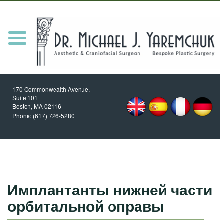
HOME
MEET DR. Y
Toggle
navigation
PROCEDURES
REVIEWS
170 Commonwealth Avenue,
NEWS/UPDATES
Suite 101
Boston, MA
02116
PATIENT RESOURCES
Phone:
(617) 726-5280
BLOG
CONTACT
Имплантанты нижней части
орбитальной оправы