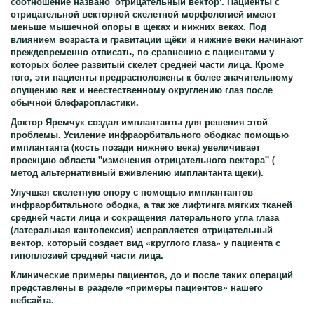
соотношение названо 'отрицательный вектор'. Пациенты с
отрицательной векторной скелетной морфологией имеют
меньше мышечной опоры в щеках и нижних веках. Под
влиянием возраста и гравитации щёки и нижние веки начинают
преждевременно отвисать, по сравнению с пациентами у
которых более развитый скелет средней части лица. Кроме
того, эти пациенты предрасположены к более значительному
опущению век и неестественному округлению глаз после
обычной блефаропластики.
Доктор Яремчук создал имплантанты для решения этой
проблемы. Усиление инфраорбитального ободкас помощью
имплантанта (кость позади нижнего века) увеличивает
проекцию области "изменения отрицательного вектора" (
метод альтернативный вживлению имплантанта щеки).
Улучшая скелетную опору с помощью имплантантов
инфраорбитального ободка, а так же лифтинга мягких тканей
средней части лица и сокращения латерального угла глаза
(латеральная кантопексия) исправляется отрицательный
вектор, который создает вид «круглого глаза» у пациента с
гипоплозией средней части лица.
Клинические примеры пациентов, до и после таких операций
представлены в разделе «примеры пациентов» нашего
вебсайта.