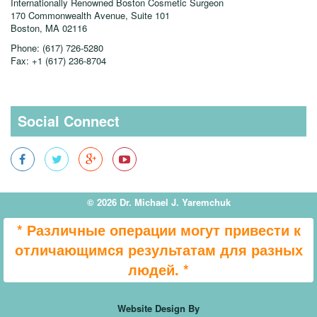
Internationally Renowned Boston Cosmetic Surgeon
170 Commonwealth Avenue, Suite 101
Boston, MA
02116
Phone:
(617) 726-5280
Fax:
+1 (617) 236-8704
Social Connect
© 2026 Dr. Michael J. Yaremchuk
* Различные операции могут привести к
отличающимся результатам для разных
людей. *
Website Design By