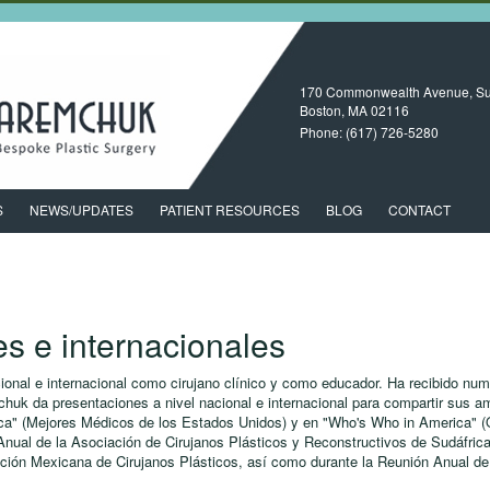
170 Commonwealth Avenue, Su
Boston, MA
02116
Phone:
(617) 726-5280
S
NEWS/UPDATES
PATIENT RESOURCES
BLOG
CONTACT
es e internacionales
ional e internacional como cirujano clínico y como educador. Ha recibido num
mchuk da presentaciones a nivel nacional e internacional para compartir sus a
ca" (Mejores Médicos de los Estados Unidos) y en "Who's Who in America" (
 Anual de la Asociación de Cirujanos Plásticos y Reconstructivos de Sudáfrica
ción Mexicana de Cirujanos Plásticos, así como durante la Reunión Anual de 