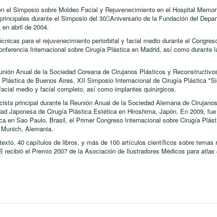
l en el Simposio sobre Moldeo Facial y Rejuvenecimiento en el Hospital Memo
principales durante el Simposio del 30Aniversario de la Fundación del Depar
 en abril de 2004.
cnicas para el rejuvenecimiento periorbital y facial medio durante el Congres
onferencia Internacional sobre Cirugía Plástica en Madrid, así como durante 
unión Anual de la Sociedad Coreana de Cirujanos Plásticos y Reconstructivos
a Plástica de Buenos Aires, XII Simposio Internacional de Cirugía Plástica "S
, facial medio y facial completo, así como implantes quirúrgicos.
cista principal durante la Reunión Anual de la Sociedad Alemana de Cirujanos
ad Japonesa de Cirugía Plástica Estética en Hiroshima, Japón. En 2009, fue 
ca en Sao Paulo, Brasil, el Primer Congreso Internacional sobre Cirugía Plásti
n Munich, Alemania.
texto, 40 capítulos de libros, y más de 100 artículos científicos sobre temas 
S
recibió el Premio 2007 de la Asociación de Ilustradores Médicos para
atlas