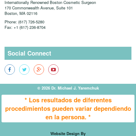
Internationally Renowned Boston Cosmetic Surgeon
170 Commonwealth Avenue, Suite 101
Boston, MA
02116
Phone:
(617) 726-5280
Fax:
+1 (617) 236-8704
Social Connect
© 2026 Dr. Michael J. Yaremchuk
* Los resultados de diferentes
procedimientos pueden variar dependiendo
en la persona. *
Website Design By